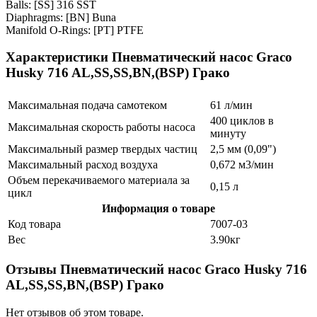
Balls: [SS] 316 SST
Diaphragms: [BN] Buna
Manifold O-Rings: [PT] PTFE
Характеристики Пневматический насос Graco
Husky 716 AL,SS,SS,BN,(BSP) Грако
Максимальная подача самотеком
61 л/мин
400 циклов в
Максимальная скорость работы насоса
минуту
Максимальный размер твердых частиц
2,5 мм (0,09")
Максимальный расход воздуха
0,672 м3/мин
Объем перекачиваемого материала за
0,15 л
цикл
Информация о товаре
Код товара
7007-03
Вес
3.90кг
Отзывы Пневматический насос Graco Husky 716
AL,SS,SS,BN,(BSP) Грако
Нет отзывов об этом товаре.