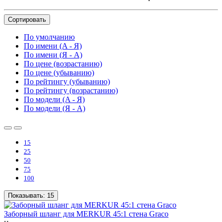
Сортировать
По умолчанию
По имени (A - Я)
По имени (Я - A)
По цене (возрастанию)
По цене (убыванию)
По рейтингу (убыванию)
По рейтингу (возрастанию)
По модели (A - Я)
По модели (Я - A)
15
25
50
75
100
Показывать:
15
Заборный шланг для MERKUR 45:1 стена Graco