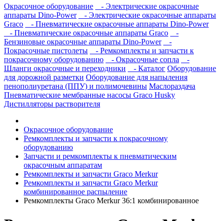
Окрасочное оборудование
- Электрические окрасочные
аппараты Dino-Power
- Электрические окрасочные аппараты
Graco
- Пневматические окрасочные аппараты Dino-Power
- Пневматические окрасочные аппараты Graco
-
Бензиновые окрасочные аппараты Dino-Power
-
Покрасочные пистолеты
- Ремкомплекты и запчасти к
покрасочному оборудованию
- Окрасочные сопла
-
Шланги окрасочные и переходники
- Каталог
Оборудование
для дорожной разметки
Оборудование для напыления
пенополиуретана (ППУ) и полимочевины
Маслораздача
Пневматические мембранные насосы Graco Husky
Дистилляторы растворителя
Окрасочное оборудование
Ремкомплекты и запчасти к покрасочному
оборудованию
Запчасти и ремкомплекты к пневматическим
окрасочным аппаратам
Ремкомплекты и запчасти Graco Merkur
Ремкомплекты и запчасти Graco Merkur
комбинированное распыление
Ремкомплекты Graco Merkur 36:1 комбинированное