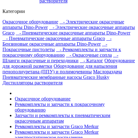
растворителя
Категории
Окрасочное оборудование
- Электрические окрасочные
аппараты Dino-Power
- Электрические окрасочные аппараты
Graco
- Пневматические окрасочные аппараты Dino-Power
- Пневматические окрасочные аппараты Graco
-
Бензиновые окрасочные аппараты Dino-Power
-
Покрасочные пистолеты
- Ремкомплекты и запчасти к
покрасочному оборудованию
- Окрасочные сопла
-
Шланги окрасочные и переходники
- Каталог
Оборудование
для дорожной разметки
Оборудование для напыления
пенополиуретана (ППУ) и полимочевины
Маслораздача
Пневматические мембранные насосы Graco Husky
Дистилляторы растворителя
Окрасочное оборудование
Ремкомплекты и запчасти к покрасочному
оборудованию
Запчасти и ремкомплекты к пневматическим
окрасочным аппаратам
Ремкомплекты и запчасти Graco Merkur
Ремкомплекты и запчасти Graco Merkur
электростатическое распыление