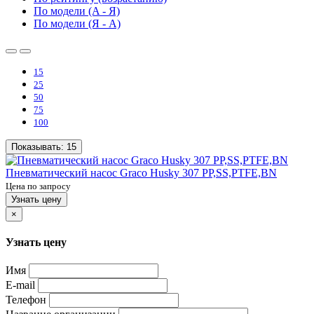
По модели (A - Я)
По модели (Я - A)
15
25
50
75
100
Показывать:
15
Пневматический насос Graco Husky 307 PP,SS,PTFE,BN
Цена по запросу
Узнать цену
×
Узнать цену
Имя
E-mail
Телефон