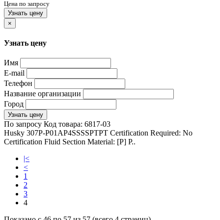
Цена по запросу
Узнать цену
×
Узнать цену
Имя
E-mail
Телефон
Название организации
Город
Узнать цену
По запросу
Код товара:
6817-03
Husky 307P-P01AP4SSSSPTPT Certification Required: No
Certification Fluid Section Material: [P] P..
|<
<
1
2
3
4
Показано с 46 по 57 из 57 (всего 4 страниц)