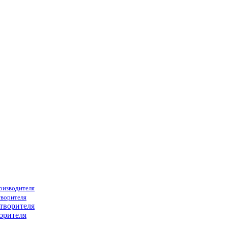
роизводителя
творителя
орителя