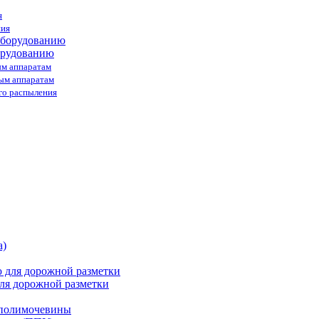
я
ния
орудованию
ым аппаратам
ным аппаратам
го распыления
ля дорожной разметки
 полимочевины