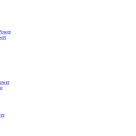
wer
ower