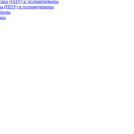
на (ППУ) и полимочевины
ины