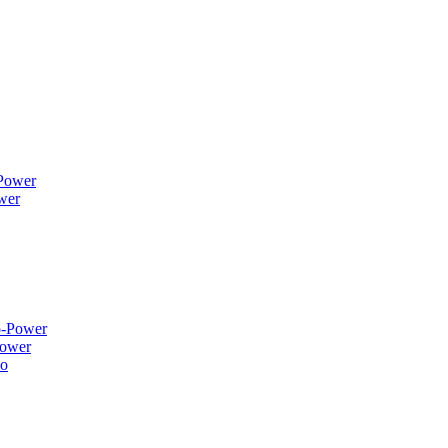
wer
ower