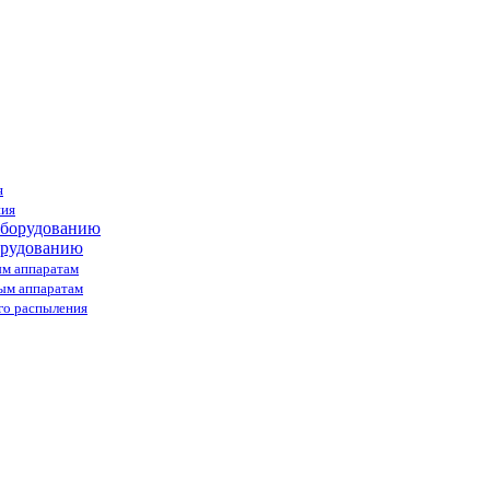
я
ния
орудованию
ым аппаратам
ным аппаратам
го распыления