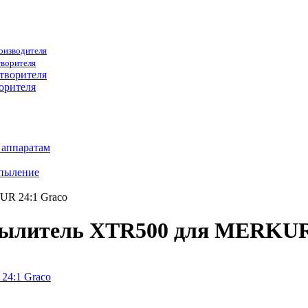
роизводителя
творителя
орителя
 аппаратам
спыление
UR 24:1 Graco
пылитель XTR500 для MERKUR