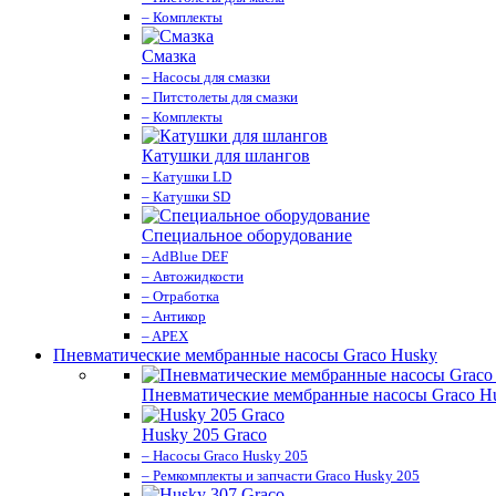
– Комплекты
Смазка
– Насосы для смазки
– Питстолеты для смазки
– Комплекты
Катушки для шлангов
– Катушки LD
– Катушки SD
Специальное оборудование
– AdBlue DEF
– Автожидкости
– Отработка
– Антикор
– APEX
Пневматические мембранные насосы Graco Husky
Пневматические мембранные насосы Graco H
Husky 205 Graco
– Насосы Graco Husky 205
– Ремкомплекты и запчасти Graco Husky 205