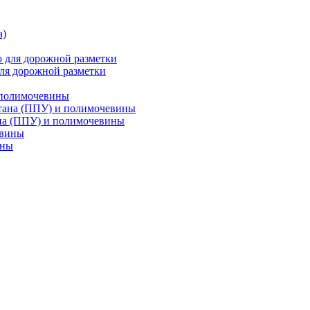
ля дорожной разметки
 полимочевины
на (ППУ) и полимочевины
ины