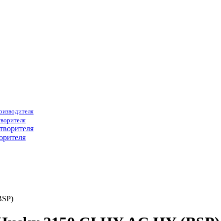
роизводителя
творителя
орителя
BSP)