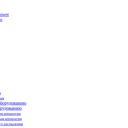
ower
я
ния
орудованию
ым аппаратам
ным аппаратам
го распыления