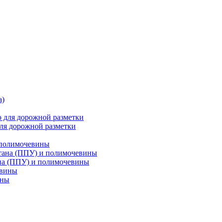
ля дорожной разметки
 полимочевины
на (ППУ) и полимочевины
ины