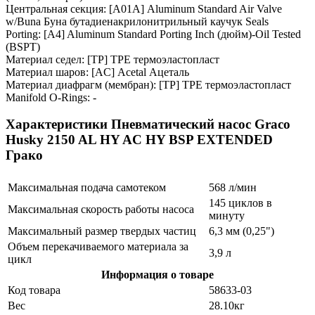
Центральная секция: [A01A] Aluminum Standard Air Valve
w/Buna Буна бутадиенакрилонитрильный каучук Seals
Porting: [A4] Aluminum Standard Porting Inch (дюйм)-Oil Tested
(BSPT)
Материал седел: [TP] TPE термоэластопласт
Материал шаров: [AC] Acetal Ацеталь
Материал диафрагм (мембран): [TP] TPE термоэластопласт
Manifold O-Rings: -
Характеристики Пневматический насос Graco
Husky 2150 AL HY AC HY BSP EXTENDED
Грако
Максимальная подача самотеком
568 л/мин
145 циклов в
Максимальная скорость работы насоса
минуту
Максимальный размер твердых частиц
6,3 мм (0,25")
Объем перекачиваемого материала за
3,9 л
цикл
Информация о товаре
Код товара
58633-03
Вес
28.10кг