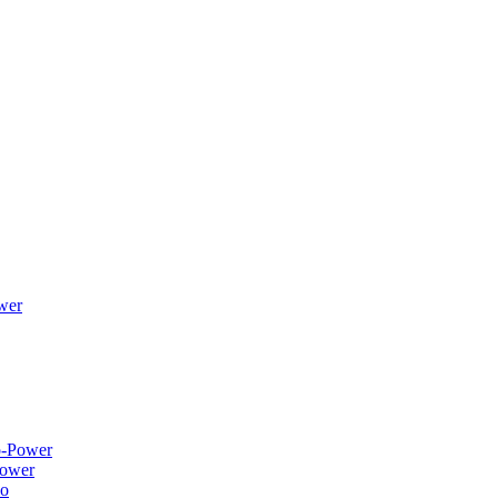
wer
ower