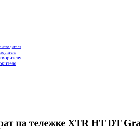
роизводителя
творителя
орителя
рат на тележке XTR HT DT Gra