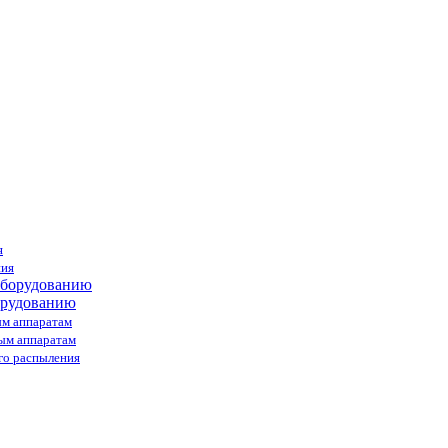
я
ния
орудованию
ым аппаратам
ным аппаратам
го распыления