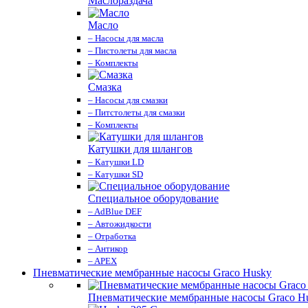
Маслораздача
Масло
– Насосы для масла
– Пистолеты для масла
– Комплекты
Смазка
– Насосы для смазки
– Питстолеты для смазки
– Комплекты
Катушки для шлангов
– Катушки LD
– Катушки SD
Специальное оборудование
– AdBlue DEF
– Автожидкости
– Отработка
– Антикор
– APEX
Пневматические мембранные насосы Graco Husky
Пневматические мембранные насосы Graco H