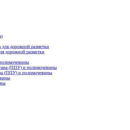
ля дорожной разметки
 полимочевины
на (ППУ) и полимочевины
ины