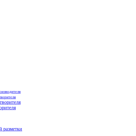
роизводителя
творителя
орителя
й разметки