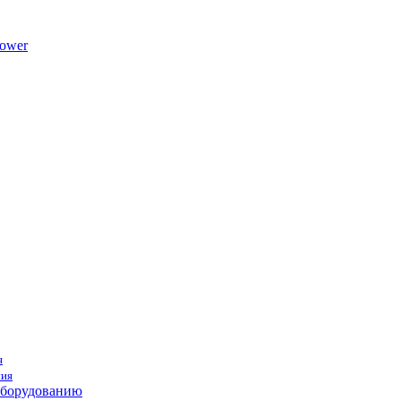
ower
я
ния