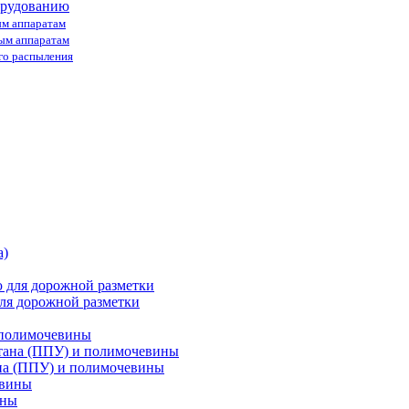
орудованию
ым аппаратам
ным аппаратам
го распыления
ля дорожной разметки
 полимочевины
на (ППУ) и полимочевины
ины