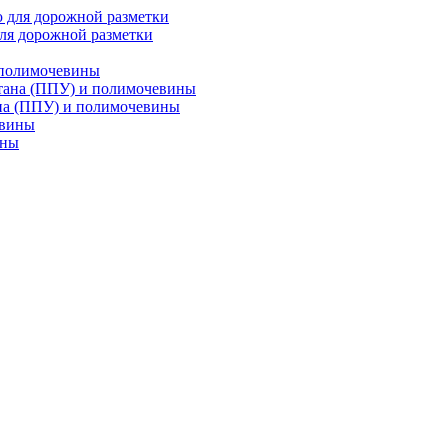
ля дорожной разметки
 полимочевины
на (ППУ) и полимочевины
ины