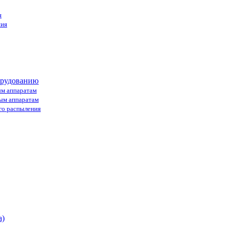
я
ния
орудованию
ым аппаратам
ным аппаратам
го распыления