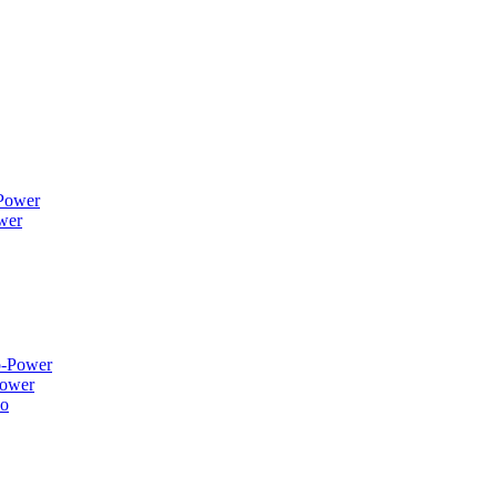
wer
ower