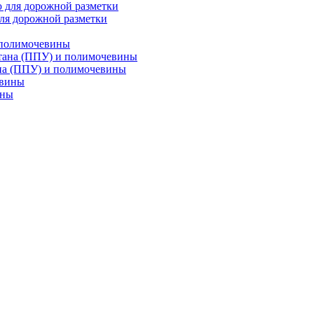
ля дорожной разметки
 полимочевины
на (ППУ) и полимочевины
ины