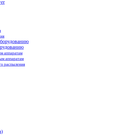
я
ния
орудованию
ым аппаратам
ным аппаратам
го распыления