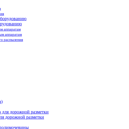
я
ния
орудованию
ым аппаратам
ным аппаратам
го распыления
ля дорожной разметки
 полимочевины