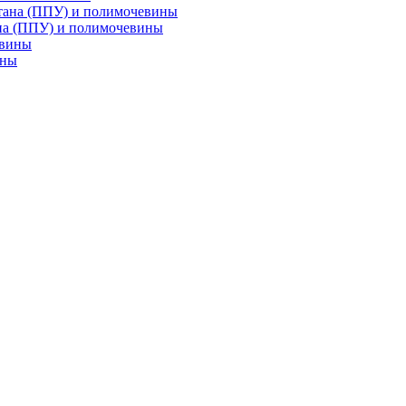
на (ППУ) и полимочевины
ины