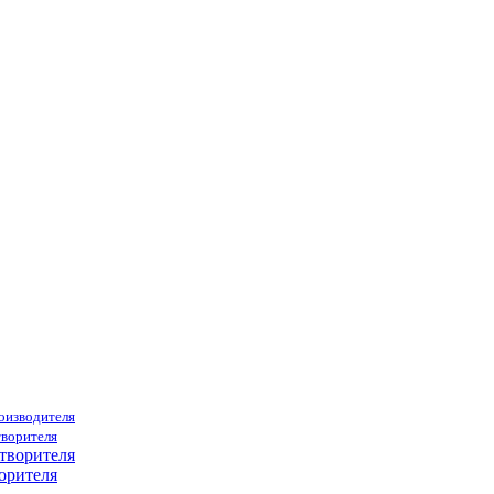
роизводителя
творителя
орителя