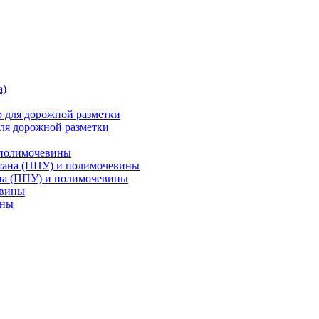
ля дорожной разметки
 полимочевины
на (ППУ) и полимочевины
ины