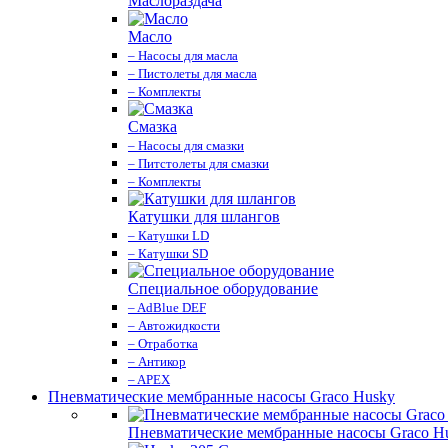
Маслораздача
Масло
– Насосы для масла
– Пистолеты для масла
– Комплекты
Смазка
– Насосы для смазки
– Питстолеты для смазки
– Комплекты
Катушки для шлангов
– Катушки LD
– Катушки SD
Специальное оборудование
– AdBlue DEF
– Автожидкости
– Отработка
– Антикор
– APEX
Пневматические мембранные насосы Graco Husky
Пневматические мембранные насосы Graco H