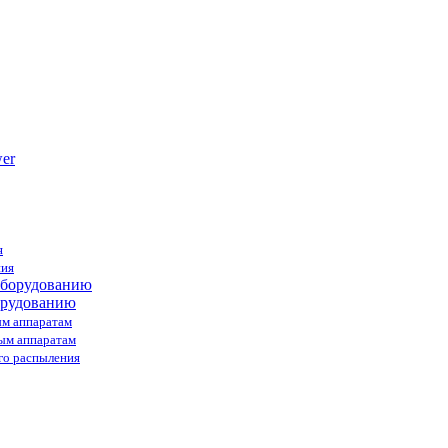
я
ния
орудованию
ым аппаратам
ным аппаратам
го распыления