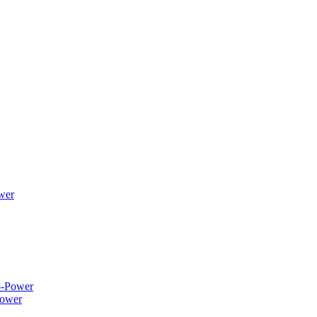
wer
ower