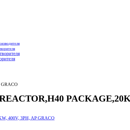
роизводителя
творителя
орителя
P GRACO
08 REACTOR,H40 PACKAGE,20K