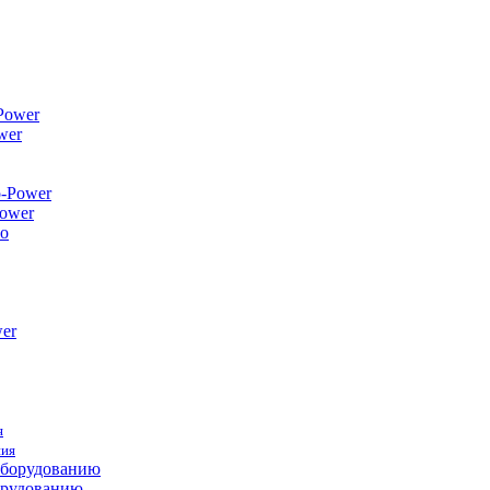
wer
ower
я
ния
орудованию