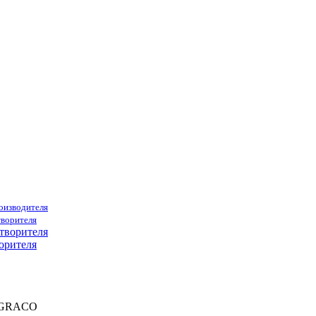
роизводителя
творителя
орителя
 GRACO