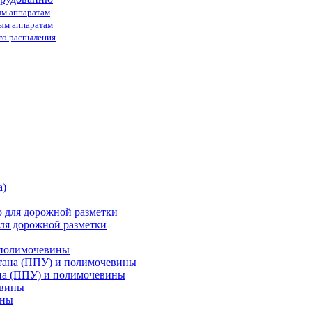
ым аппаратам
ным аппаратам
го распыления
ля дорожной разметки
 полимочевины
на (ППУ) и полимочевины
ины