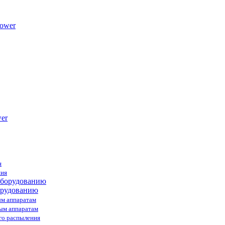
ower
я
ния
орудованию
ым аппаратам
ным аппаратам
го распыления