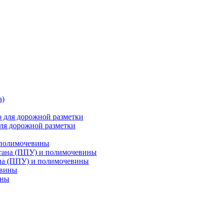
ля дорожной разметки
 полимочевины
на (ППУ) и полимочевины
ины