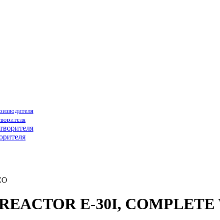
роизводителя
творителя
орителя
CO
79 REACTOR E-30I, COMPLET