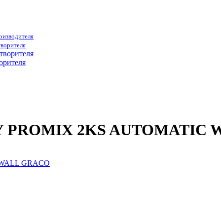
роизводителя
творителя
орителя
740Y PROMIX 2KS AUTOMATIC