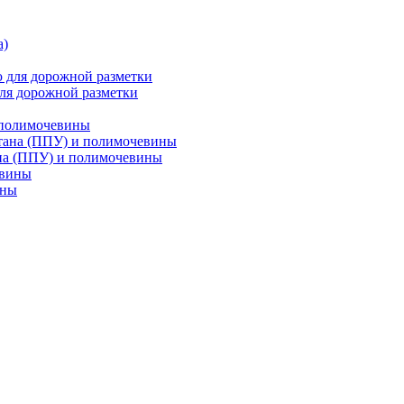
ля дорожной разметки
 полимочевины
на (ППУ) и полимочевины
ины