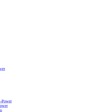
wer
ower