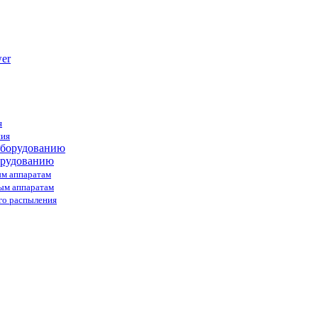
я
ния
орудованию
ым аппаратам
ным аппаратам
го распыления