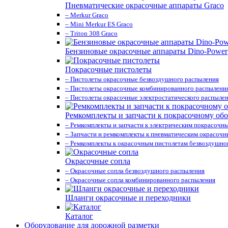
Пневматические окрасочные аппараты Graco
– Merkur Graco
– Mini Merkur ES Graco
– Triton 308 Graco
Бензиновые окрасочные аппараты Dino-Power
Покрасочные пистолеты
– Пистолеты окрасочные безвоздушного распыления
– Пистолеты окрасочные комбинированного распылени
– Пистолеты окрасочные электростатического распыле
Ремкомплекты и запчасти к покрасочному об
– Ремкомплекты и запчасти к электрическим покрасочн
– Запчасти и ремкомплекты к пневматическим окрасоч
– Ремкомплекты к окрасочным пистолетам безвоздушно
Окрасочные сопла
– Окрасочные сопла безвоздушного распыления
– Окрасочные сопла комбинированного распыления
Шланги окрасочные и переходники
Каталог
Оборудование для дорожной разметки