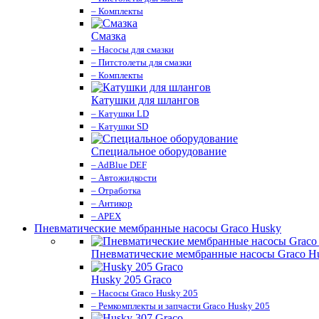
– Комплекты
Смазка
– Насосы для смазки
– Питстолеты для смазки
– Комплекты
Катушки для шлангов
– Катушки LD
– Катушки SD
Специальное оборудование
– AdBlue DEF
– Автожидкости
– Отработка
– Антикор
– APEX
Пневматические мембранные насосы Graco Husky
Пневматические мембранные насосы Graco H
Husky 205 Graco
– Насосы Graco Husky 205
– Ремкомплекты и запчасти Graco Husky 205