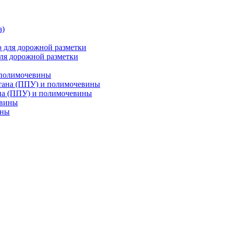
ля дорожной разметки
 полимочевины
на (ППУ) и полимочевины
ины