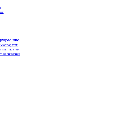
я
ния
орудованию
ым аппаратам
ным аппаратам
го распыления