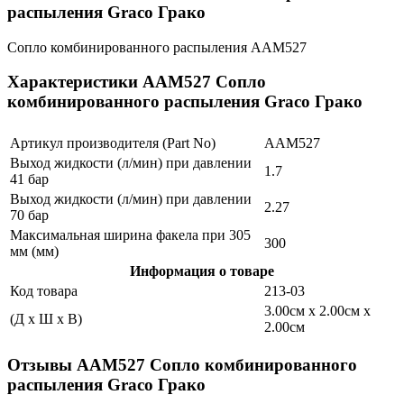
распыления Graco Грако
Сопло комбинированного распыления AAM527
Характеристики AAM527 Сопло
комбинированного распыления Graco Грако
Артикул производителя (Part No)
AAM527
Выход жидкости (л/мин) при давлении
1.7
41 бар
Выход жидкости (л/мин) при давлении
2.27
70 бар
Максимальная ширина факела при 305
300
мм (мм)
Информация о товаре
Код товара
213-03
3.00см x 2.00см x
(Д x Ш x В)
2.00см
Отзывы AAM527 Сопло комбинированного
распыления Graco Грако