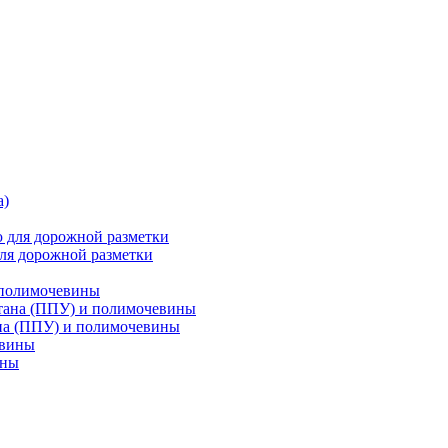
ля дорожной разметки
 полимочевины
на (ППУ) и полимочевины
ины