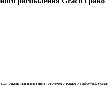
ого распыления Graco Грако
ши реквизиты и название требуемого товара на info@ngt-store.r