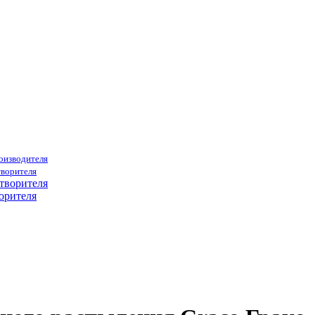
роизводителя
творителя
орителя