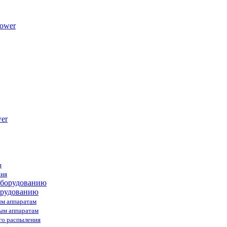
ower
я
ния
орудованию
ым аппаратам
ным аппаратам
го распыления