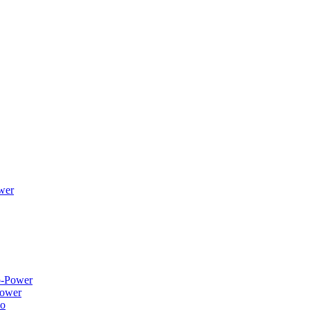
wer
ower