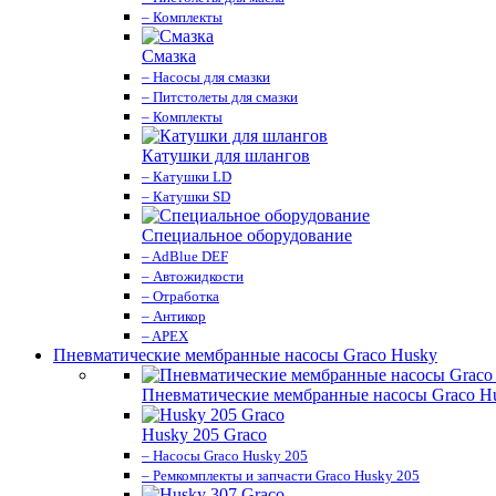
– Комплекты
Смазка
– Насосы для смазки
– Питстолеты для смазки
– Комплекты
Катушки для шлангов
– Катушки LD
– Катушки SD
Специальное оборудование
– AdBlue DEF
– Автожидкости
– Отработка
– Антикор
– APEX
Пневматические мембранные насосы Graco Husky
Пневматические мембранные насосы Graco H
Husky 205 Graco
– Насосы Graco Husky 205
– Ремкомплекты и запчасти Graco Husky 205