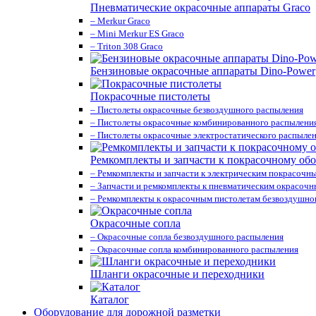
Пневматические окрасочные аппараты Graco
– Merkur Graco
– Mini Merkur ES Graco
– Triton 308 Graco
Бензиновые окрасочные аппараты Dino-Power
Покрасочные пистолеты
– Пистолеты окрасочные безвоздушного распыления
– Пистолеты окрасочные комбинированного распылени
– Пистолеты окрасочные электростатического распыле
Ремкомплекты и запчасти к покрасочному об
– Ремкомплекты и запчасти к электрическим покрасочн
– Запчасти и ремкомплекты к пневматическим окрасоч
– Ремкомплекты к окрасочным пистолетам безвоздушно
Окрасочные сопла
– Окрасочные сопла безвоздушного распыления
– Окрасочные сопла комбинированного распыления
Шланги окрасочные и переходники
Каталог
Оборудование для дорожной разметки