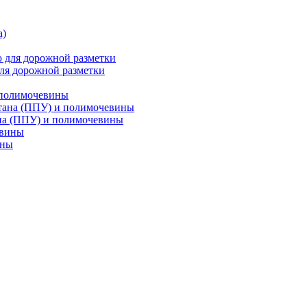
ля дорожной разметки
 полимочевины
на (ППУ) и полимочевины
ины