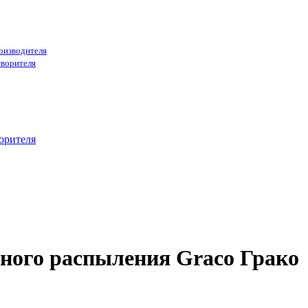
роизводителя
творителя
орителя
ого распыления Graco Грако