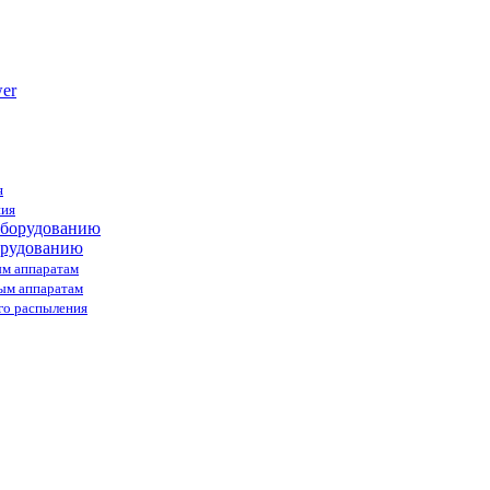
я
ния
орудованию
ым аппаратам
ным аппаратам
го распыления