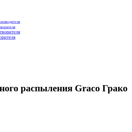
роизводителя
творителя
орителя
ого распыления Graco Грако