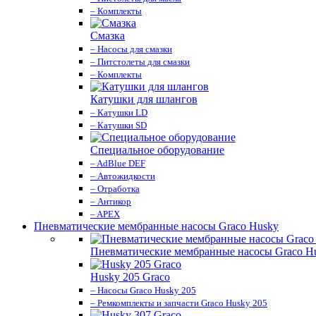
– Комплекты
Смазка
– Насосы для смазки
– Питстолеты для смазки
– Комплекты
Катушки для шлангов
– Катушки LD
– Катушки SD
Специальное оборудование
– AdBlue DEF
– Автожидкости
– Отработка
– Антикор
– APEX
Пневматические мембранные насосы Graco Husky
Пневматические мембранные насосы Graco H
Husky 205 Graco
– Насосы Graco Husky 205
– Ремкомплекты и запчасти Graco Husky 205