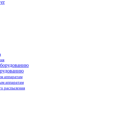
я
ния
орудованию
ым аппаратам
ным аппаратам
го распыления