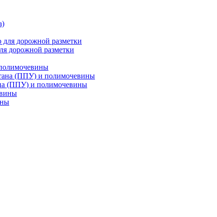
ля дорожной разметки
 полимочевины
на (ППУ) и полимочевины
ины