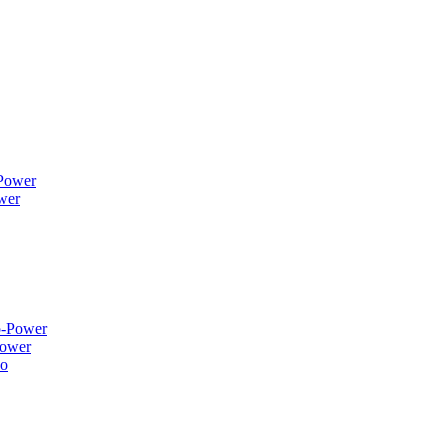
wer
ower