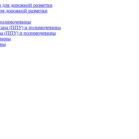
ля дорожной разметки
 полимочевины
на (ППУ) и полимочевины
ины