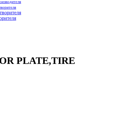
роизводителя
творителя
орителя
CTOR PLATE,TIRE