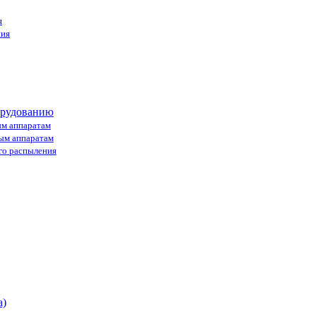
я
ния
орудованию
ым аппаратам
ным аппаратам
го распыления