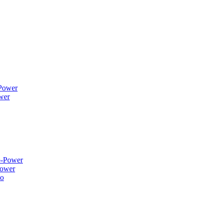
wer
ower