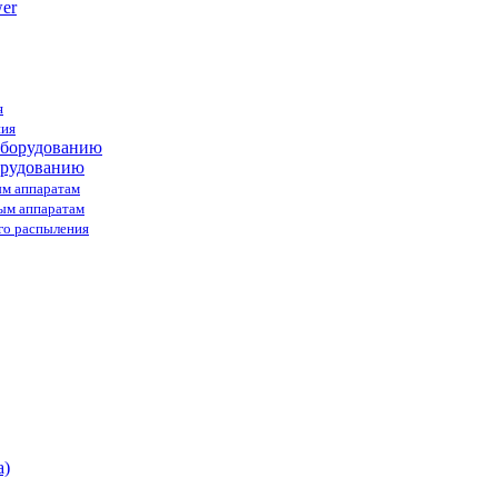
я
ния
орудованию
ым аппаратам
ным аппаратам
го распыления