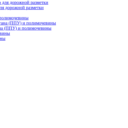
ля дорожной разметки
 полимочевины
на (ППУ) и полимочевины
ины