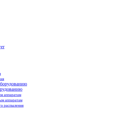
я
ния
орудованию
ым аппаратам
ным аппаратам
го распыления