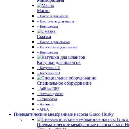
Маслораздача
Масло
– Насосы для масла
– Пистолеты для масла
– Комплекты
Смазка
– Насосы для смазки
– Питстолеты для смазки
– Комплекты
Катушки для шлангов
– Катушки LD
– Катушки SD
Специальное оборудование
– AdBlue DEF
– Автожидкости
– Отработка
– Антикор
– APEX
Пневматические мембранные насосы Graco Husky
Пневматические мембранные насосы Graco H