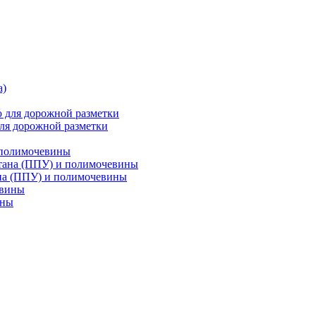
ля дорожной разметки
 полимочевины
на (ППУ) и полимочевины
ины