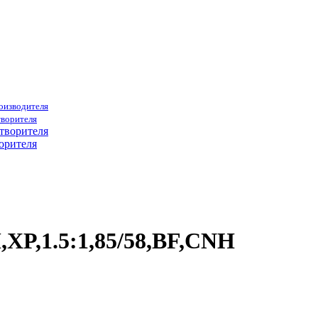
роизводителя
творителя
орителя
,XP,1.5:1,85/58,BF,CNH