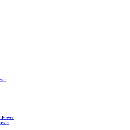
wer
ower