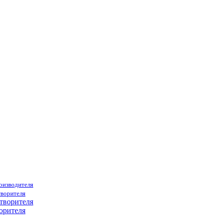
роизводителя
творителя
орителя