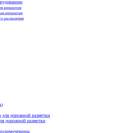
орудованию
ым аппаратам
ным аппаратам
го распыления
ля дорожной разметки
 полимочевины