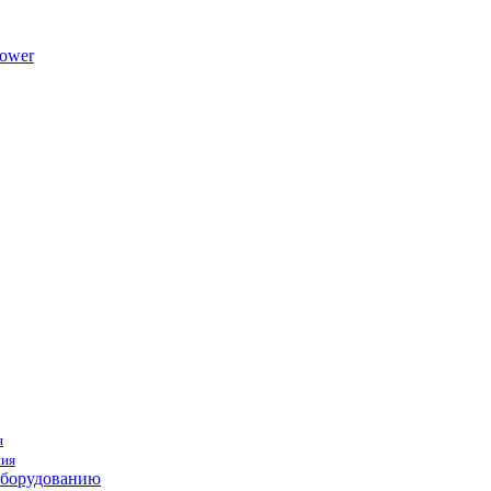
ower
я
ния