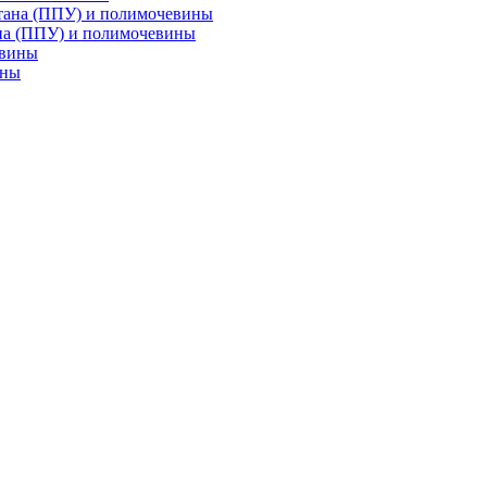
на (ППУ) и полимочевины
ины