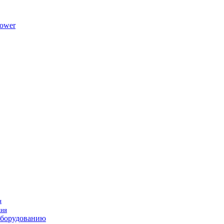
ower
я
ния