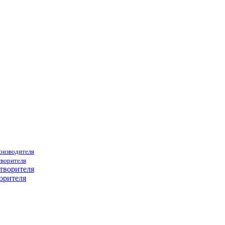
роизводителя
творителя
орителя