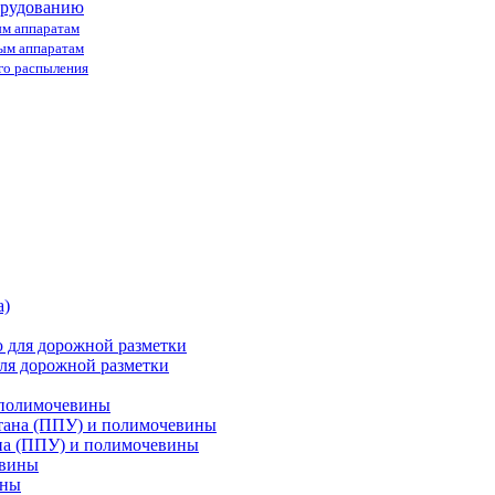
орудованию
ым аппаратам
ным аппаратам
го распыления
ля дорожной разметки
 полимочевины
на (ППУ) и полимочевины
ины